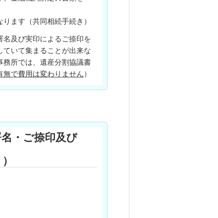
なります（共同相続手続き）
名及び実印によるご捺印を
していて集まることが出来な
事務所では、遺産分割協議書
有無で費用は変わりません
）
署名・ご捺印及び
と）