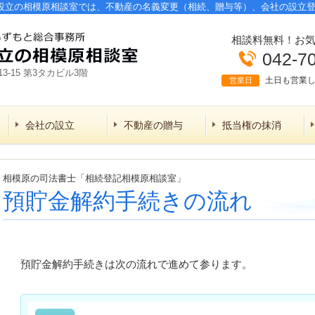
設立の相模原相談室では、不動産の名義変更（相続、贈与等）、会社の設立
相談料無料！お
042-7
3-15 第3タカビル3階
土日も営業
営業日
会社の設立
不動産の贈与
抵当権の抹消
相模原の司法書士「相続登記相模原相談室」
預貯金解約手続きの流れ
預貯金解約手続きは次の流れで進めて参ります。