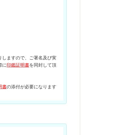
。
りしますので、ご署名及び実
際に
印鑑証明書
を同封して頂
明
書
の添付が必要になります