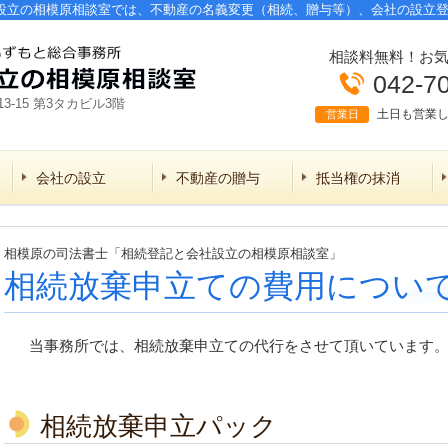
設立の相模原相談室では、不動産の名義変更（相続、贈与等）、会社の設立
相談料無料！お
042-7
3-15 第3タカビル3階
土日も営業
営業日
会社の設立
不動産の贈与
抵当権の抹消
相模原の司法書士「相続登記と会社設立の相模原相談室」
相続放棄申立ての費用につい
当事務所では、相続放棄申立ての代行をさせて頂いています
相続放棄申立パック