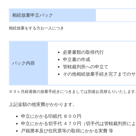
相続放棄申立パック
相続放棄をする方お一人につき
必要書類の取得代行
申立書の作成
パック内容
管轄裁判所への申立て
その他相続放棄手続き完了までのサ
※３ヶ月経過後の放棄手続きにつきましては別途お見積もりいたします
上記金額の他実費がかかります。
申立にかかる印紙代 ８００円
申立にかかる切手代 ４７０円（切手代は管轄裁判所に
戸籍謄本及び住民票等の取得にかかる実費 等