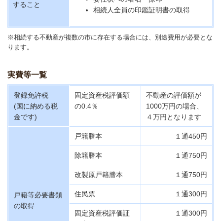
すること
相続人全員の印鑑証明書の取得
※相続する不動産が複数の市に存在する場合には、別途費用が必要とな
ります。
実費等一覧
登録免許税
固定資産税評価額
不動産の評価額が
(国に納める税
の0.4％
1000万円の場合、
金です)
４万円となります
戸籍謄本
１通450円
除籍謄本
１通750円
改製原戸籍謄本
１通750円
住民票
１通300円
戸籍等必要書類
の取得
固定資産税評価証
１通300円