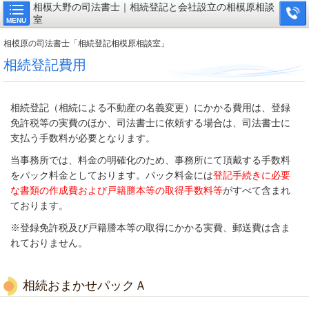
相模大野の司法書士｜相続登記と会社設立の相模原相談
室
MENU
相模原の司法書士「相続登記相模原相談室」
相続登記費用
相続登記（相続による不動産の名義変更）にかかる費用は、登録
免許税等の実費のほか、司法書士に依頼する場合は、司法書士に
支払う手数料が必要となります。
当事務所では、料金の明確化のため、事務所にて頂戴する手数料
をパック料金としております。パック料金には
登記手続きに必要
な書類の作成費および戸籍謄本等の取得手数料等
がすべて含まれ
ております。
※登録免許税及び戸籍謄本等の取得にかかる実費、郵送費は含ま
れておりません。
相続おまかせパックＡ