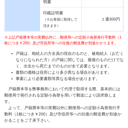
明書
印鑑証明書
１通300円
（※お客様に取得して
頂きます）
※上記戸籍謄本等の実費以外に、郵便局への定額小為替発行手数料（1
枚につき￥200）及び市役所等への往復の郵送費が別途かかります。
戸籍は、相続人の方全員の現在のものと、被相続人（お亡く
なりになられた方）の戸籍に関しては、最後のものだけでな
く、出生から死亡までのものが全て必要となります。
書類の価格は役所により多少異なる場合があります。
事案により必要書類等異なる場合があります。
戸籍謄本等を弊事務所において代理で取得する際、基本的には
郵便局で発行される定額小為替を用いて郵送により請求致しま
す。
よって、戸籍謄本等の実費以外に郵便局への定額小為替発行手
数料（1枚につき￥200）及び市役所等への往復の郵送費が別途か
かることをご了承下さい。