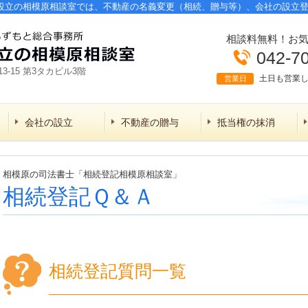
設立の相模原相談室では、不動産の名義変更（相続、贈与等）、会社の設立
相談料無料！お
042-7
3-15 第3タカビル3階
土日も営業
営業日
会社の設立
不動産の贈与
抵当権の抹消
相模原の司法書士「相続登記相模原相談室」
相続登記Ｑ＆Ａ
相続登記質問一覧