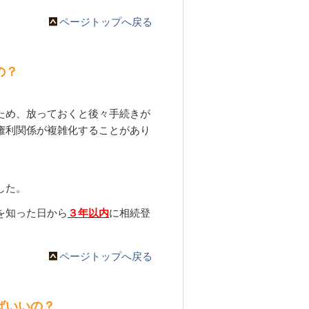
ページトップへ戻る
の？
ため、放っておくと後々手続きが
権利関係が複雑化することがあり
した。
を知った日から
３年以内
に相続登
ページトップへ戻る
ばいいの？