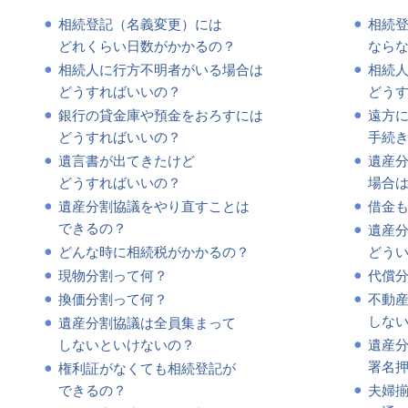
相続登記（名義変更）には
相続
どれくらい日数がかかるの？
なら
相続人に行方不明者がいる場合は
相続
どうすればいいの？
どう
銀行の貸金庫や預金をおろすには
遠方
どうすればいいの？
手続
遺言書が出てきたけど
遺産
どうすればいいの？
場合
遺産分割協議をやり直すことは
借金
できるの？
遺産
どんな時に相続税がかかるの？
どう
現物分割って何？
代償
換価分割って何？
不動
しな
遺産分割協議は全員集まって
しないといけないの？
遺産
署名
権利証がなくても相続登記が
できるの？
夫婦