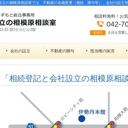
設立の相模原相談室では、不動産の名義変更（相続、贈与等）、会社の設立
相談料無料！お
042-7
3-15 第3タカビル3階
土日も営業
営業日
会社の設立
不動産の贈与
抵当権の抹消
「相続登記と会社設立の相模原相